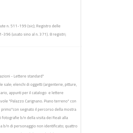
ute n. 511-199 (sic); Registro delle
396 (usato sino al n. 371). 8 registri;
azioni - Lettere standard"
 sale; elenchi di oggetti (argenterie, pitture,
zario, appunti per il catalogo e lettere
tavole "Palazzo Carignano. Piano terreno" con
no primo"con segnato il percorso della mostra
fotografie b/n della visita dei Reali alla
afia b/n di personaggio non identificato; quattro