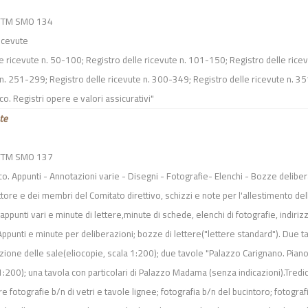
 AFTM SMO 134
ricevute
le ricevute n. 50-100; Registro delle ricevute n. 101-150; Registro delle ricev
n. 251-299; Registro delle ricevute n. 300-349; Registro delle ricevute n. 351-
o. Registri opere e valori assicurativi"
te
 AFTM SMO 137
. Appunti - Annotazioni varie - Disegni - Fotografie- Elenchi - Bozze deliber
ore e dei membri del Comitato direttivo, schizzi e note per l'allestimento delle
 appunti vari e minute di lettere,minute di schede, elenchi di fotografie, indiriz
ppunti e minute per deliberazioni; bozze di
lettere("lettere standard"). Due 
azione delle sale(eliocopie, scala 1:200); due tavole "Palazzo Carignano. Pia
:200); una tavola con particolari di Palazzo Madama (senza indicazioni).Tredici 
 tre fotografie b/n di vetri e tavole lignee; fotografia b/n del bucintoro; fotogr