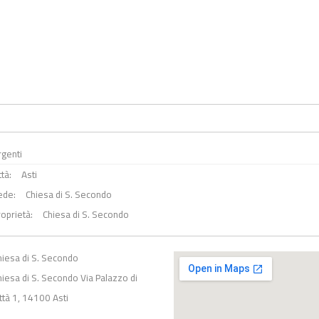
o
rgenti
ttà:
Asti
ede:
Chiesa di S. Secondo
roprietà:
Chiesa di S. Secondo
hiesa di S. Secondo
hiesa di S. Secondo Via Palazzo di
ittà 1, 14100 Asti