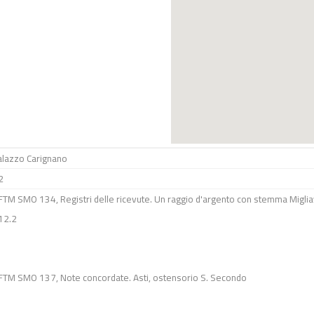
alazzo Carignano
2
FTM SMO 134, Registri delle ricevute. Un raggio d'argento con stemma Migliavacc
12.2
FTM SMO 137, Note concordate. Asti, ostensorio S. Secondo