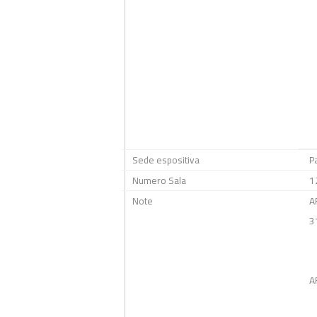
Sede espositiva
P
Numero Sala
1
Note
A
3
A