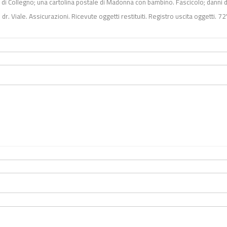
ci di Collegno; una cartolina postale di Madonna con bambino. F
ascicolo
;
danni d
r. Viale. Assicurazioni. Ricevute oggetti restituiti. Registro uscita oggetti. 72