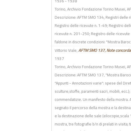
1936 - 1938
Torino, Archivio Fondazione Torino Musei,
Descrizione: AFTM SMO 134,
Registri delle 
Registro delle ricevute n. 1-49; Registro del
ricevute n. 201-250; Registro delle ricevute 
faldone in discrete condizioni: "Mostra Barocc
Vittorio Viale,
AFTM SMO 137, Note concorda
1937
Torino, Archivio Fondazione Torino Musei,
Descrizione: AFTM SMO 137,
"Mostra Barocco
"Appunti - Annotazioni varie": spese del Dirett
sculture,stoffe, paramenti sacri, mobili, ecc.);
commendatizie. Un manifesto della mostra. A
segnato il percorso della mostra e la destin
e la destinazione delle sale (eliocopie,scala 1
mostra, tre fotografie b/n di prelati in visita;