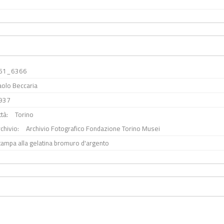
51_6366
aolo Beccaria
937
ttà:
Torino
chivio:
Archivio Fotografico Fondazione Torino Musei
tampa alla gelatina bromuro d'argento