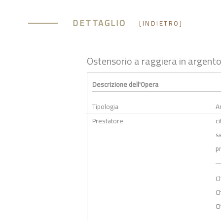
DETTAGLIO
[INDIETRO]
Ostensorio a raggiera in argent
Descrizione dell'Opera
Tipologia
A
Prestatore
ci
s
p
C
C
C