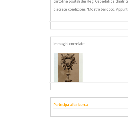
cartoline postali dei Regi Ospedali psichiatri
discrete condizioni
:
"Mostra barocco. Appunti d
immagini correlate
Partecipa alla ricerca